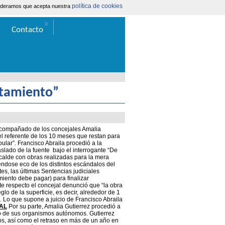
política de cookies
nsideramos que acepta nuestra
Área Extranet
|
Contacta
Contacto
untamiento”
 acompañado de los concejales Amalia
 el referente de los 10 meses que restan para
ular”. Francisco Abraila procedió a la
raslado de la fuente bajo el interrogante “De
lcalde con obras realizadas para la mera
éndose eco de los distintos escándalos del
s, las últimas Sentencias judiciales
iento debe pagar) para finalizar
te respecto el concejal denunció que “la obra
lo de la superficie, es decir, alrededor de 1
 Lo que supone a juicio de Francisco Abraila
AL
Por su parte, Amalia Gutierrez procedió a
mo de sus organismos autónomos. Gutierrez
s, así como el retraso en más de un año en