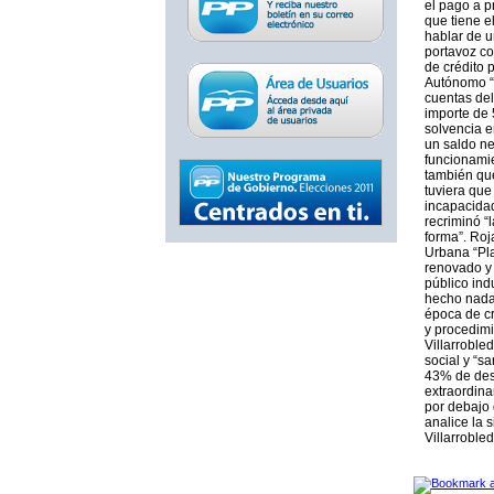
el pago a p
que tiene e
hablar de u
portavoz c
de crédito 
Autónomo “M
cuentas del
importe de 
solvencia e
un saldo n
funcionamie
también que
tuviera que
incapacidad
recriminó “
forma”. Roj
Urbana “Pla
renovado y 
público ind
hecho nada”
época de cr
y procedimi
Villarroble
social y “s
43% de dese
extraordina
por debajo 
analice la s
Villarroble