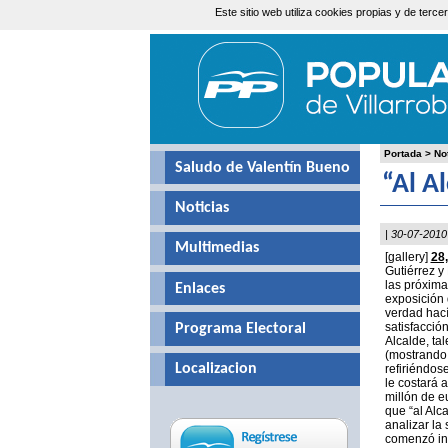
Este sitio web utiliza cookies propias y de ter
Sábado, 8 de Agosto de 2026
Portada
>
No
Saludo de Valentín Bueno
“Al A
Noticias
| 30-07-2010
Multimedias
[gallery]
28
Gutiérrez y
las próxima
Enlaces
exposición d
verdad hací
satisfacció
Programa Electoral
Alcalde, ta
(mostrando 
Localizacion
refiriéndos
le costará 
millón de e
que “al Alc
analizar la
comenzó inf