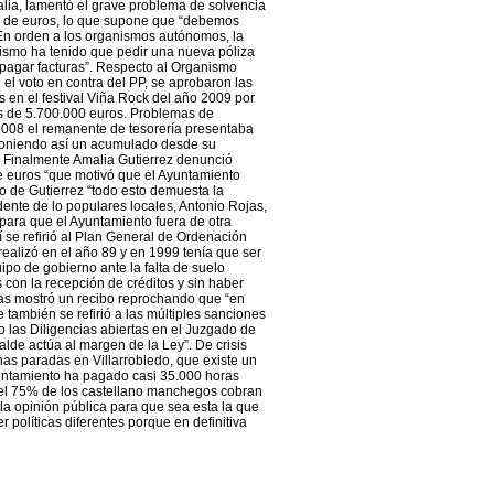
lia, lamentó el grave problema de solvencia
es de euros, lo que supone que “debemos
 En orden a los organismos autónomos, la
smo ha tenido que pedir una nueva póliza
a pagar facturas”. Respecto al Organismo
el voto en contra del PP, se aprobaron las
 en el festival Viña Rock del año 2009 por
es de 5.700.000 euros. Problemas de
2008 el remanente de tesorería presentaba
poniendo así un acumulado desde su
”. Finalmente Amalia Gutierrez denunció
 euros “que motivó que el Ayuntamiento
o de Gutierrez “todo esto demuesta la
dente de lo populares locales, Antonio Rojas,
para que el Ayuntamiento fuera de otra
 se refirió al Plan General de Ordenación
realizó en el año 89 y en 1999 tenía que ser
uipo de gobierno ante la falta de suelo
con la recepción de créditos y sin haber
jas mostró un recibo reprochando que “en
también se refirió a las múltiples sanciones
o las Diligencias abiertas en el Juzgado de
alde actúa al margen de la Ley”. De crisis
as paradas en Villarrobledo, que existe un
yuntamiento ha pagado casi 35.000 horas
 el 75% de los castellano manchegos cobran
 la opinión pública para que sea esta la que
r políticas diferentes porque en definitiva