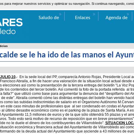
ceros para mejorar nuestros servicios y optimizar su navegación. Si continua navegando, co
Saludo de
Enlaces
Agenda de
Valentín Bueno
Actos
ticias
lcalde se le ha ido de las manos el Ay
,JULIO,10
.
- En la sede local del PP, comparecía Antonio Rojas, Presidente Local
 Francisco Abraila, a fin de hacer una valoración de la situación local actual desde
s elecciones así como la presentación de la tercera entrega del boletín “La Voz Pop
e los contenidos del tercer boletín. Así comentó la foto de la portada referida al t
a falta?” que utilizó como base para argumentar la denuncia del “despilfarro del A
n de este”. Abraila comentó cómo las distintas entregas del boletín han venido haci
les como las subidas indiscrimidas de salario en el Organismo Autónomo M.Cervante
en este caso minutas de profesionales que al ser condenado en costas el Ayuntam
e al último desastre económico como es el parking de la plaza de Santa María. A es
al Ayuntamiento 11,5 millones de euros y de la que sólo obtendrá 55 plazas y el arreg
uros. Todo esto será motivo de recurso de reposición que en breve presentaremos”.
alde no le duele el dinero de los contribuyentes de Villarrobledo”.
SITUACION LOC
 situación económica y financiera actual del Ayuntamiento de Villarrobledo así co
ormando de la deuda actual del Ayuntamiento que asciende a 43 millones de euro