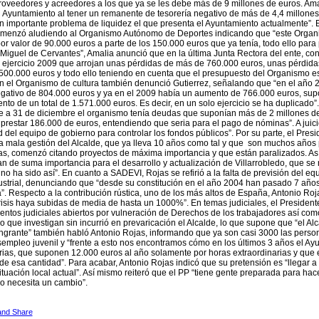
roveedores y acreedores a los que ya se les debe más de 9 millones de euros. Ama
l Ayuntamiento al tener un remanente de tesorería negativo de más de 4,4 millon
n importante problema de liquidez el que presenta el Ayuntamiento actualmente”.
omenzó aludiendo al Organismo Autónomo de Deportes indicando que “este Organi
por valor de 90.000 euros a parte de los 150.000 euros que ya tenía, todo ello par
iguel de Cervantes”, Amalia anunció que en la última Junta Rectora del ente, con 
 ejercicio 2009 que arrojan unas pérdidas de más de 760.000 euros, unas pérdidas
500.000 euros y todo ello teniendo en cuenta que el presupuesto del Organismo 
n el Organismo de cultura también denunció Gutierrez, señalando que “en el año 
egativo de 804.000 euros y ya en el 2009 había un aumento de 766.000 euros, su
nto de un total de 1.571.000 euros. Es decir, en un solo ejercicio se ha duplicado
 a 31 de diciembre el organismo tenía deudas que suponían más de 2 millones de
 prestar 186.000 de euros, entendiendo que seria para el pago de nóminas”. A juici
 del equipo de gobierno para controlar los fondos públicos”. Por su parte, el Presi
la mala gestión del Alcalde, que ya lleva 10 años como tal y que son muchos años 
as, comenzó citando proyectos de máxima importancia y que están paralizados. Así
n de suma importancia para el desarrollo y actualización de Villarrobledo, que se 
no ha sido así”. En cuanto a SADEVI, Rojas se refirió a la falta de previsión del eq
ustrial, denunciando que “desde su constitución en el año 2004 han pasado 7 años 
. Respecto a la contribución rústica, uno de los más altos de España, Antonio Ro
isis haya subidas de media de hasta un 1000%”. En temas judiciales, el Presidente 
entos judiciales abiertos por vulneración de Derechos de los trabajadores así com
do que investigan sin incurrió en prevaricación el Alcalde, lo que supone que “el Alc
angrante” también habló Antonio Rojas, informando que ya son casi 3000 las person
mpleo juvenil y “frente a esto nos encontramos cómo en los últimos 3 años el A
rias, que suponen 12.000 euros al año solamente por horas extraordinarias y que
de esa cantidad”. Para acabar, Antonio Rojas indicó que su pretensión es “llegar a
ituación local actual”. Así mismo reiteró que el PP “tiene gente preparada para hace
do necesita un cambio”.