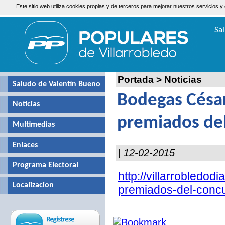
Este sitio web utiliza cookies propias y de terceros para mejorar nuestros servicio
Lunes, 10 de Agosto de 2026
Sa
Valen
Portada
>
Noticias
Saludo de Valentín Bueno
Bodegas César
Noticias
premiados del
Multimedias
Enlaces
| 12-02-2015
Programa Electoral
http://villarrobledo
Localizacion
premiados-del-concu