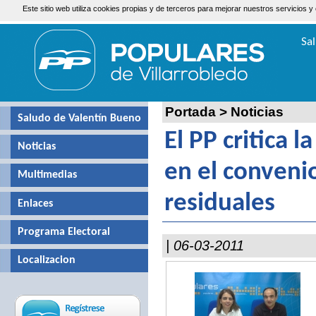
Este sitio web utiliza cookies propias y de terceros para mejorar nuestros servicio
Domingo, 9 de Agosto de 2026
Sa
Valen
Portada
>
Noticias
Saludo de Valentín Bueno
El PP critica 
Noticias
en el conveni
Multimedias
residuales
Enlaces
Programa Electoral
| 06-03-2011
Localizacion