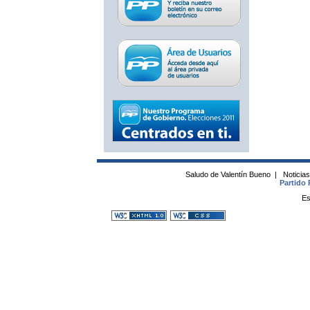
Saludo de Valentín Bueno
|
Noticia
Partido 
Es