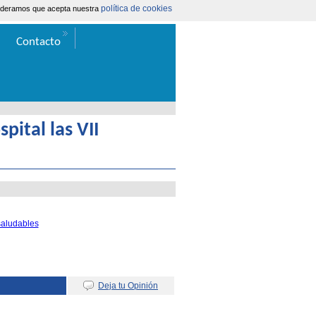
política de cookies
nsideramos que acepta nuestra
Área Extranet
|
Contacta
Contacto
pital las VII
saludables
Deja tu Opinión