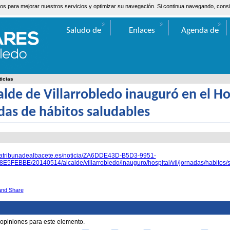
ceros para mejorar nuestros servicios y optimizar su navegación. Si continua navegando, co
Saludo de
Enlaces
Agenda de
Valentín Bueno
Actos
ticias
calde de Villarrobledo inauguró en el Hos
das de hábitos saludables
.latribunadealbacete.es/noticia/ZA6DDE43D-B5D3-9951-
5FEBBE/20140514/alcalde/villarrobledo/inauguro/hospital/vii/jornadas/habitos/
 opiniones para este elemento.