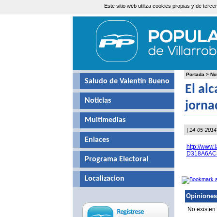
Este sitio web utiliza cookies propias y de ter
Viernes, 7 de Agosto de 2026
Portada
>
No
Saludo de Valentín Bueno
El al
Noticias
jorna
Multimedias
| 14-05-2014
Enlaces
http://www
D318A6AC8E
Programa Electoral
Localizacion
Opiniones
No existen