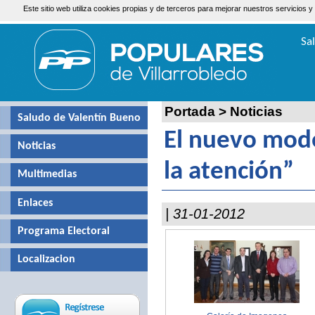
Este sitio web utiliza cookies propias y de terceros para mejorar nuestros servicio
Jueves, 6 de Agosto de 2026
Sa
Valen
Portada
>
Noticias
Saludo de Valentín Bueno
El nuevo mod
Noticias
la atención”
Multimedias
Enlaces
| 31-01-2012
Programa Electoral
Localizacion