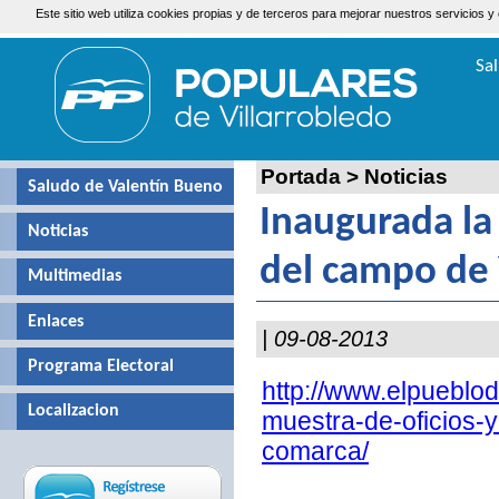
Este sitio web utiliza cookies propias y de terceros para mejorar nuestros servicio
Viernes, 7 de Agosto de 2026
Sa
Valen
Portada
>
Noticias
Saludo de Valentín Bueno
Inaugurada la
Noticias
del campo de 
Multimedias
Enlaces
| 09-08-2013
Programa Electoral
http://www.elpueblod
Localizacion
muestra-de-oficios-
comarca/