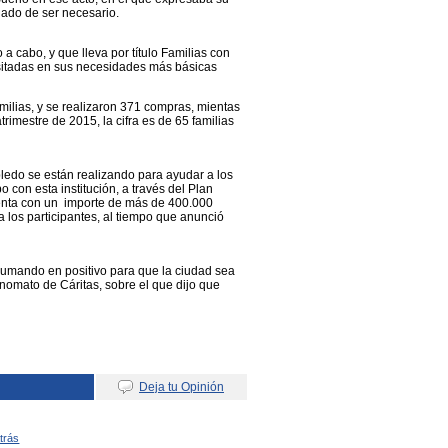
jado de ser necesario.
a cabo, y que lleva por título Familias con
esitadas en sus necesidades más básicas
amilias, y se realizaron 371 compras, mientas
imestre de 2015, la cifra es de 65 familias
ledo se están realizando para ayudar a los
 con esta institución, a través del Plan
uenta con un importe de más de 400.000
a los participantes, al tiempo que anunció
 sumando en positivo para que la ciudad sea
nomato de Cáritas, sobre el que dijo que
Deja tu Opinión
Atrás