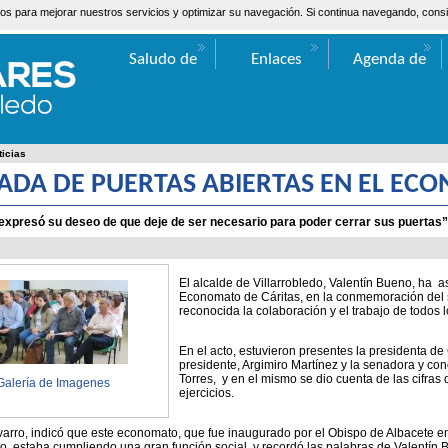
ceros para mejorar nuestros servicios y optimizar su navegación. Si continua navegando, co
Saludo de
Enlaces
Agenda de
Valentín Bueno
Actos
ticias
ADA DE PUERTAS ABIERTAS EN EL EC
 expresó su deseo de que deje de ser necesario para poder cerrar sus puertas
El alcalde de Villarrobledo, Valentín Bueno, ha as
Economato de Cáritas, en la conmemoración del s
reconocida la colaboración y el trabajo de todos l
En el acto, estuvieron presentes la presidenta de C
presidente, Argimiro Martínez y la senadora y con
Torres, y en el mismo se dio cuenta de las cifras 
Galería de Imagenes
ejercicios.
varro, indicó que este economato, que fue inaugurado por el Obispo de Albacete e
do, estaba cumpliendo una gran función social, y recordó las palabras de Valentín