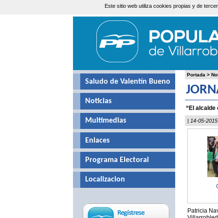
Este sitio web utiliza cookies propias y de ter
Jueves, 6 de Agosto de 2026
Portada
>
No
Saludo de Valentín Bueno
JORN
Noticias
“El alcalde
Multimedias
| 14-05-2015
Enlaces
Programa Electoral
Localizacion
Patricia Na
Villarroble