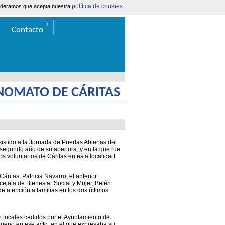
política de cookies
nsideramos que acepta nuestra
Área Extranet
|
Contacta
Contacto
ONOMATO DE CÁRITAS
”
istido a la Jornada de Puertas Abiertas del
egundo año de su apertura, y en la que fue
os voluntarios de Cáritas en esta localidad.
áritas, Patricia Navarro, el anterior
cejala de Bienestar Social y Mujer, Belén
de atención a familias en los dos últimos
n locales cedidos por el Ayuntamiento de
 Bueno en ese acto, en el que expresaba su