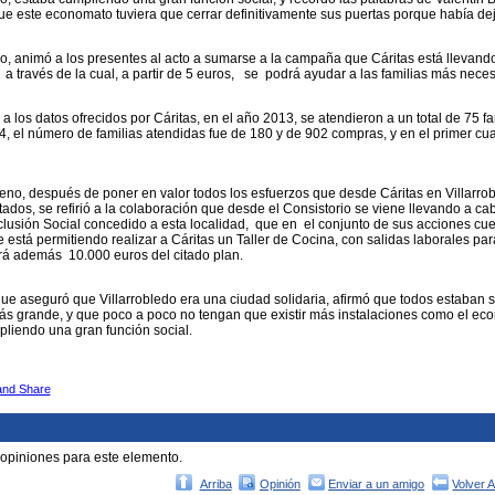
e este economato tuviera que cerrar definitivamente sus puertas porque había de
do, animó a los presentes al acto a sumarse a la campaña que Cáritas está llevando 
 a través de la cual, a partir de 5 euros, se podrá ayudar a las familias más nec
a los datos ofrecidos por Cáritas, en el año 2013, se atendieron a un total de 75 f
, el número de familias atendidas fue de 180 y de 902 compras, y en el primer cuatr
eno, después de poner en valor todos los esfuerzos que desde Cáritas en Villarrob
ados, se refirió a la colaboración que desde el Consistorio se viene llevando a cabo
clusión Social concedido a esta localidad, que en el conjunto de sus acciones c
e está permitiendo realizar a Cáritas un Taller de Cocina, con salidas laborales par
rá además 10.000 euros del citado plan.
que aseguró que Villarrobledo era una ciudad solidaria, afirmó que todos estaban
s grande, y que poco a poco no tengan que existir más instalaciones como el eco
liendo una gran función social.
 opiniones para este elemento.
Arriba
Opinión
Enviar a un amigo
Volver 