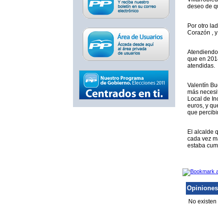
deseo de qu
Por otro la
Corazón , y
Atendiendo 
que en 2014
atendidas.
Valentín Bu
más necesit
Local de In
euros, y qu
que percibi
El alcalde 
cada vez má
estaba cump
Opiniones
No existen