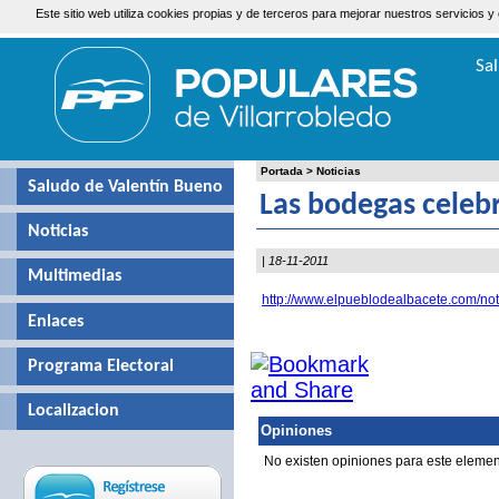
Este sitio web utiliza cookies propias y de terceros para mejorar nuestros servicio
Sábado, 8 de Agosto de 2026
Sa
Valen
Portada
>
Noticias
Saludo de Valentín Bueno
Las bodegas celeb
Noticias
| 18-11-2011
Multimedias
http://www.elpueblodealbacete.com/not
Enlaces
Programa Electoral
Localizacion
Opiniones
No existen opiniones para este elemen