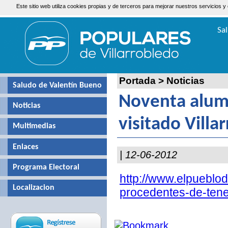
Este sitio web utiliza cookies propias y de terceros para mejorar nuestros servicio
Sábado, 8 de Agosto de 2026
Sa
Valen
Portada
>
Noticias
Saludo de Valentín Bueno
Noventa alum
Noticias
visitado Villa
Multimedias
Enlaces
| 12-06-2012
Programa Electoral
http://www.elpueblo
Localizacion
procedentes-de-tener