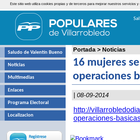
Este sitio web utiliza cookies propias y de terceros para mejorar nuestros servicio
Sábado, 8 de Agosto de 2026
Sa
Valen
Portada
>
Noticias
Saludo de Valentín Bueno
16 mujeres se
Noticias
operaciones b
Multimedias
Enlaces
| 08-09-2014
Programa Electoral
http://villarrobledo
Localizacion
operaciones-basicas