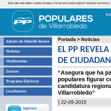
Este sitio web utiliza cookies propias y de terceros para mejorar nuestros servicio
Domingo, 9 de Agosto de 2026
Sa
Valen
Portada
>
Noticias
Saludo de Valentín Bueno
EL PP REVELA
Noticias
DE CIUDADA
Multimedias
“Asegura que ha pa
Enlaces
populares figurar c
Programa Electoral
candidatura regiona
Localizacion
Villarrobledo”
| 22-05-2015