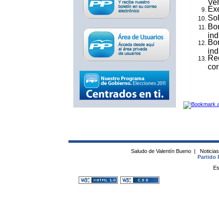
Veh
Exe
Sol
Bon
ind
Bon
ind
Red
cor
Saludo de Valentín Bueno
|
Noticia
Partido 
Es