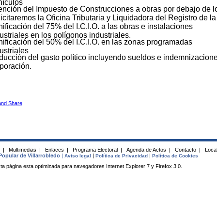
ículos
nción del Impuesto de Construcciones a obras por debajo de l
icitaremos la Oficina Tributaria y Liquidadora del Registro de l
ificación del 75% del I.C.I.O. a las obras e instalaciones
ustriales en los polígonos industriales.
ificación del 50% del I.C.I.O. en las zonas programadas
ustriales
ucción del gasto político incluyendo sueldos e indemnizacion
poración.
s
|
Multimedias
|
Enlaces
|
Programa Electoral
|
Agenda de Actos
|
Contacto
|
Local
Popular de Villarrobledo
|
|
|
Aviso legal
Política de Privacidad
Política de Cookies
ta página esta optimizada para navegadores Internet Explorer 7 y Firefox 3.0.