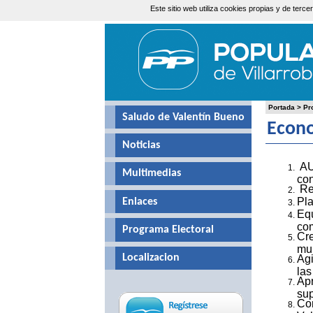
Este sitio web utiliza cookies propias y de ter
Jueves, 6 de Agosto de 2026
Portada
>
Pr
Saludo de Valentín Bueno
Econ
Noticias
AU
Multimedias
con
Red
Pla
Enlaces
Equ
com
Programa Electoral
Cre
mun
Localizacion
Ag
las
Apr
sup
Con