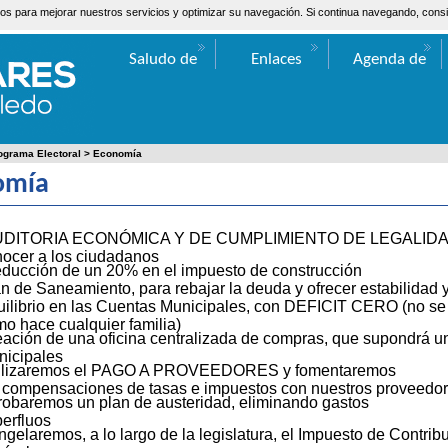
ceros para mejorar nuestros servicios y optimizar su navegación. Si continua navegando, co
Saludo de
Enlaces
Agenda de
Valentín Bueno
Actos
ograma Electoral
>
Economía
omía
DITORIA ECONÓMICA Y DE CUMPLIMIENTO DE LEGALIDAD, c
ocer a los ciudadanos
ucción de un 20% en el impuesto de construcción
n de Saneamiento, para rebajar la deuda y ofrecer estabilidad y
ilibrio en las Cuentas Municipales, con DEFICIT CERO (no se 
o hace cualquier familia)
ación de una oficina centralizada de compras, que supondrá un
icipales
ilizaremos el PAGO A PROVEEDORES y fomentaremos
 compensaciones de tasas e impuestos con nuestros proveedore
obaremos un plan de austeridad, eliminando gastos
erfluos
gelaremos, a lo largo de la legislatura, el Impuesto de Contri