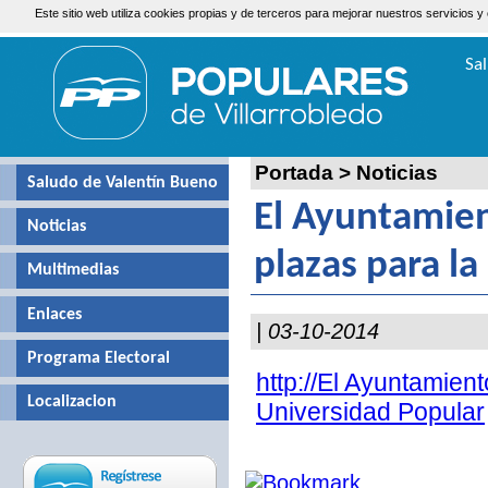
Este sitio web utiliza cookies propias y de terceros para mejorar nuestros servicio
Jueves, 6 de Agosto de 2026
Sa
Valen
Portada
>
Noticias
Saludo de Valentín Bueno
El Ayuntamien
Noticias
plazas para l
Multimedias
Enlaces
| 03-10-2014
Programa Electoral
http://El Ayuntamient
Localizacion
Universidad Popular