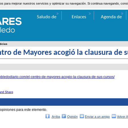
ceros para mejorar nuestros servicios y optimizar su navegación. Si continua navegando, co
Saludo de
Enlaces
Agenda de
Valentín Bueno
Actos
ticias
ntro de Mayores acogió la clausura de s
arrobledodiario.com/el-centro-de-mayores-acogio-la-clausura-de-sus-cursos/
 opiniones para este elemento.
Arriba
Opinión
Enviar a un amigo
Volver 