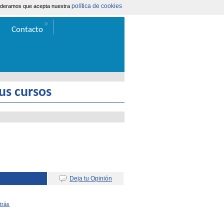
política de cookies
nsideramos que acepta nuestra
Área Extranet
|
Contacta
Contacto
us cursos
Deja tu Opinión
Atrás