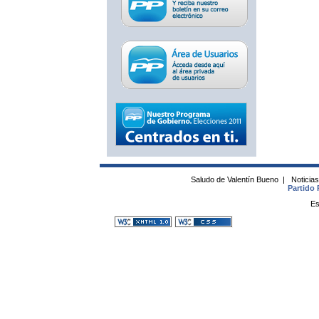
Saludo de Valentín Bueno
|
Noticia
Partido 
Es