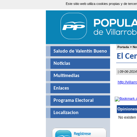
Este sitio web utiliza cookies propias y de ter
Jueves, 6 de Agosto de 2026
Portada
>
No
Saludo de Valentín Bueno
El Ce
Noticias
| 09-06-2014
Multimedias
http://vill
Enlaces
Programa Electoral
Opiniones
Localizacion
No existen