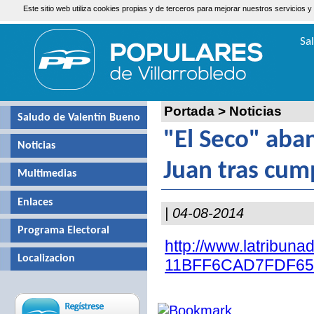
Este sitio web utiliza cookies propias y de terceros para mejorar nuestros servicio
Viernes, 7 de Agosto de 2026
Sa
Valen
Portada
>
Noticias
Saludo de Valentín Bueno
"El Seco" aba
Noticias
Juan tras cum
Multimedias
Enlaces
| 04-08-2014
Programa Electoral
http://www.latribun
Localizacion
11BFF6CAD7FDF654/2