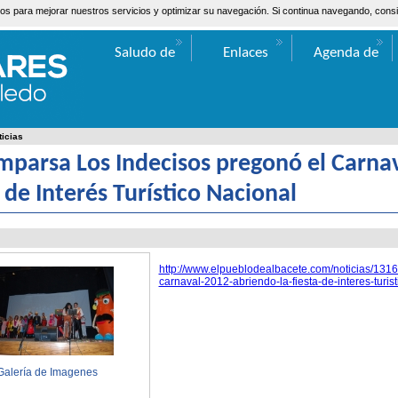
ceros para mejorar nuestros servicios y optimizar su navegación. Si continua navegando, co
Saludo de
Enlaces
Agenda de
Valentín Bueno
Actos
ticias
mparsa Los Indecisos pregonó el Carnav
a de Interés Turístico Nacional
http://www.elpueblodealbacete.com/noticias/1316
carnaval-2012-abriendo-la-fiesta-de-interes-turist
Galería de Imagenes