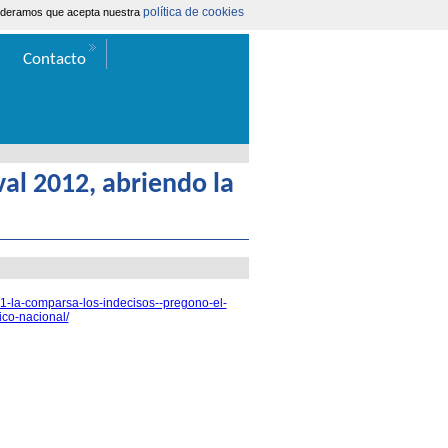
política de cookies
nsideramos que acepta nuestra
Área Extranet
|
Contacta
Contacto
al 2012, abriendo la
1-la-comparsa-los-indecisos--pregono-el-
ico-nacional/