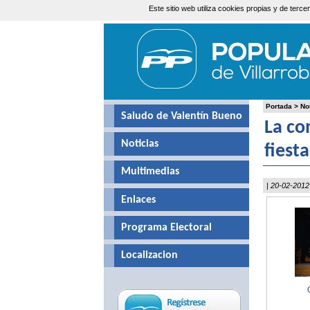
Este sitio web utiliza cookies propias y de ter
Sábado, 8 de Agosto de 2026
Portada
>
No
Saludo de Valentín Bueno
La co
Noticias
fiest
Multimedias
| 20-02-2012
Enlaces
Programa Electoral
Localizacion