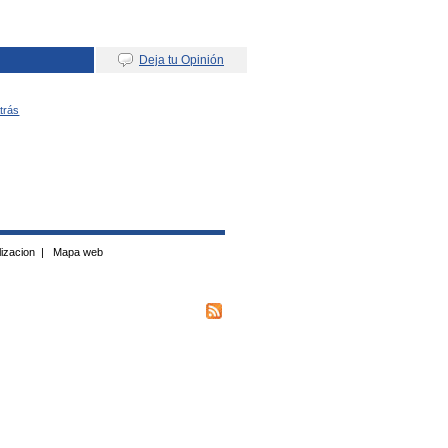
Deja tu Opinión
Atrás
izacion
|
Mapa web