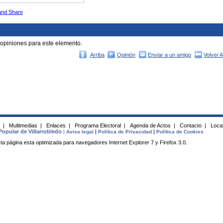
 opiniones para este elemento.
Arriba
Opinión
Enviar a un amigo
Volver 
s
|
Multimedias
|
Enlaces
|
Programa Electoral
|
Agenda de Actos
|
Contacto
|
Local
Popular de Villarrobledo
|
|
|
Aviso legal
Política de Privacidad
Política de Cookies
ta página esta optimizada para navegadores Internet Explorer 7 y Firefox 3.0.