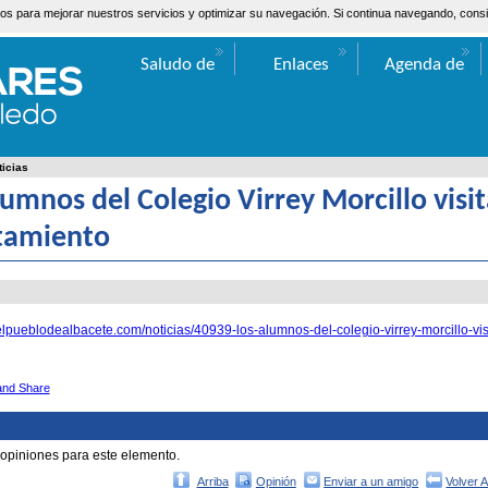
ceros para mejorar nuestros servicios y optimizar su navegación. Si continua navegando, co
Saludo de
Enlaces
Agenda de
Valentín Bueno
Actos
ticias
lumnos del Colegio Virrey Morcillo visit
tamiento
elpueblodealbacete.com/noticias/40939-los-alumnos-del-colegio-virrey-morcillo-vis
 opiniones para este elemento.
Arriba
Opinión
Enviar a un amigo
Volver 