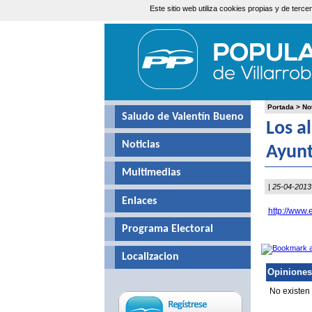
Este sitio web utiliza cookies propias y de ter
Viernes, 7 de Agosto de 2026
Portada
>
No
Saludo de Valentín Bueno
Los a
Noticias
Ayun
Multimedias
| 25-04-2013
Enlaces
http://www.
Programa Electoral
Localizacion
Opiniones
No existen