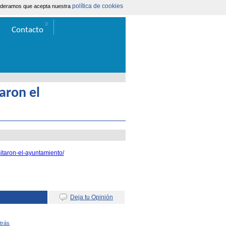
política de cookies
nsideramos que acepta nuestra
Área Extranet
|
Contacta
Contacto
aron el
itaron-el-ayuntamiento/
Deja tu Opinión
Atrás