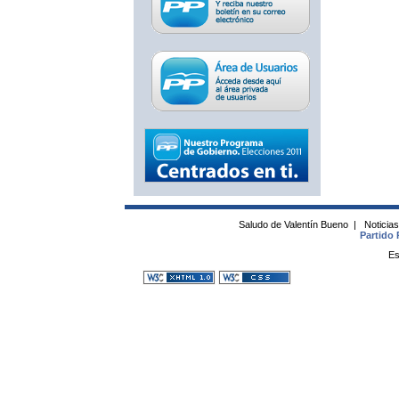
Saludo de Valentín Bueno
|
Noticia
Partido 
Es