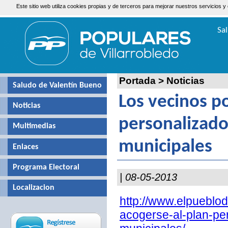
Este sitio web utiliza cookies propias y de terceros para mejorar nuestros servicio
Lunes, 10 de Agosto de 2026
Sa
Valen
Portada
>
Noticias
Saludo de Valentín Bueno
Los vecinos p
Noticias
personalizado
Multimedias
municipales
Enlaces
Programa Electoral
| 08-05-2013
Localizacion
http://www.elpueblo
acogerse-al-plan-pe