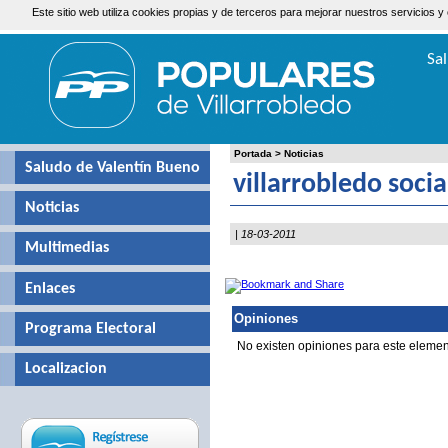
Este sitio web utiliza cookies propias y de terceros para mejorar nuestros servicio
Viernes, 7 de Agosto de 2026
Sa
Valen
Portada
>
Noticias
Saludo de Valentín Bueno
villarrobledo socia
Noticias
| 18-03-2011
Multimedias
Enlaces
Opiniones
Programa Electoral
No existen opiniones para este elemen
Localizacion